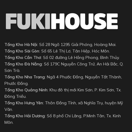
Tổng Kho Hà Nội
: Số 28 Ngõ 1295 Giải Phóng, Hoàng Mai.
Tổng Kho Sài Gòn
: Số 65 Lê Thị Lơ, Tân Hiệp, Hóc Môn.
Tổng Kho Cần Thơ
: Số 02 đường Lê Hồng Phong, Bình Thủy.
Tổng Kho Đà Nẵng
: Số 179C Nguyễn Công Trứ, An Hải Bắc, Q.
Sơn Trà.
Tổng Kho Nha Trang
: Ngã 4 Phước Đồng, Nguyễn Tất Thành,
Phước Đồng.
Tổng Kho Quảng Ninh
: Khu đô thị mới Kim Sơn, P. Kim Sơn, Tx.
Đông Triều.
Tổng Kho Hưng Yên
: Thôn Đồng Tỉnh, xã Nghĩa Trụ, huyện Mỹ
Văn.
Tổng Kho Hải Dương
: Số 8 phố Chi Lăng, P.Minh Tân, Tx. Kinh
Môn.