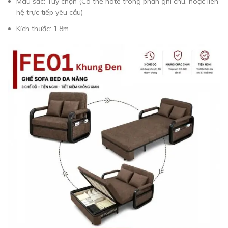
Màu sắc: Tùy chọn (Có thể note trong phần ghi chú, hoặc liên
hệ trực tiếp yêu cầu)
Kích thước: 1.8m