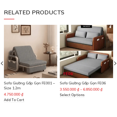
RELATED PRODUCTS
Sofa Giường Gấp Gọn FE001 –
Sofa Giường Gấp Gọn FE06
Size 1.2m
3.550.000
₫
–
6.850.000
₫
4.750.000
₫
Select Options
Add To Cart