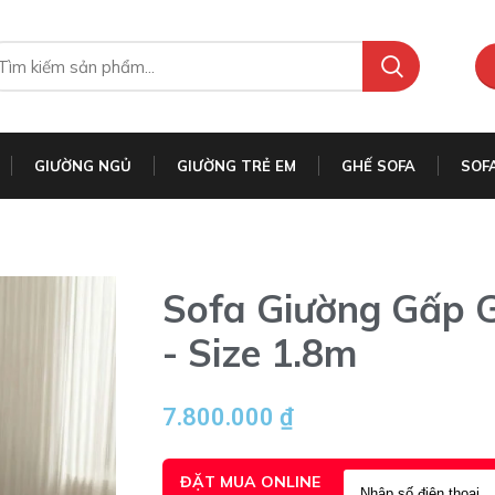
GIƯỜNG NGỦ
GIƯỜNG TRẺ EM
GHẾ SOFA
SOF
Sofa Giường Gấp 
- Size 1.8m
7.800.000
₫
ĐẶT MUA ONLINE