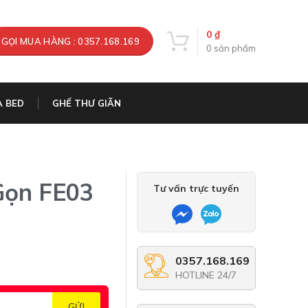
0
₫
GỌI MUA HÀNG : 0357.168.169
0
sản phẩm
A BED
GHẾ THƯ GIÃN
Gọn FE03
Tư vấn trực tuyến
0357.168.169
HOTLINE 24/7