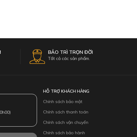
Select Options
Add To 
M
BẢO TRÌ TRỌN ĐỜI
Tất cả các sản phẩm.
HỖ TRỢ KHÁCH HÀNG
Chính sách bảo mật
Chính sách thanh toán
0h00)
Chính sách vận chuyển
Chính sách bảo hành