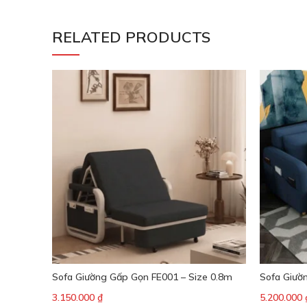
RELATED PRODUCTS
Sofa Giường Gấp Gọn FE001 – Size 0.8m
Sofa Giườ
3.150.000
₫
5.200.000