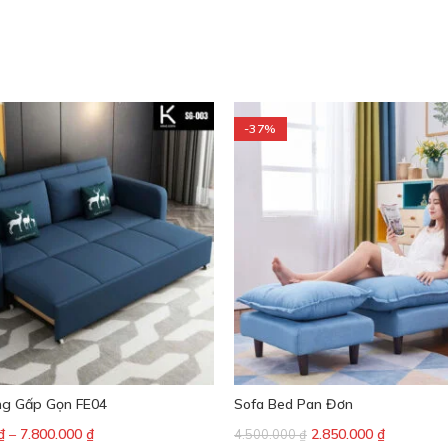
-37%
ng Gấp Gọn FE04
Sofa Bed Pan Đơn
₫
–
7.800.000
₫
2.850.000
₫
4.500.000
₫