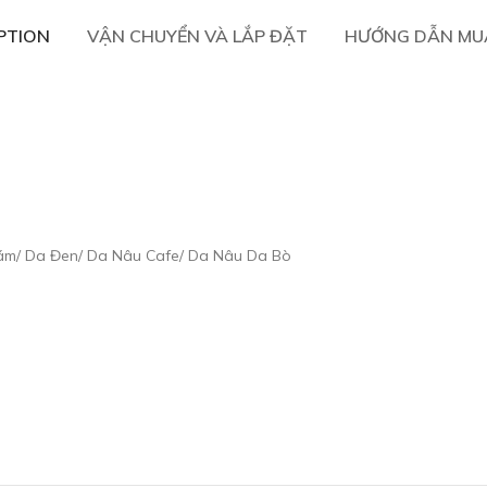
PTION
VẬN CHUYỂN VÀ LẮP ĐẶT
HƯỚNG DẪN MU
Xám/ Da Đen/ Da Nâu Cafe/ Da Nâu Da Bò