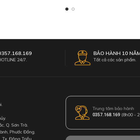
ions
Add To Cart
0357.168.169
BẢO HÀNH 10 NĂ
HOTLINE 24/7.
Tất cả các sản phẩm.
i.
Trung tâm bảo hành
(8h00 - 2
0357.168.169
ủy.
c, Q. Sơn Trà.
ành, Phước Đồng.
, Tx. Đông Triều.