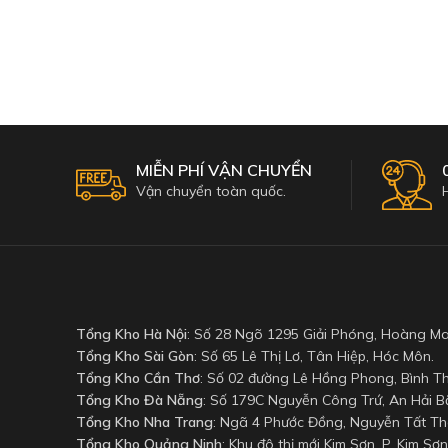
Add To Cart
Select Opt
MIỄN PHÍ VẬN CHUYỂN
Vận chuyển toàn quốc.
Tổng Kho Hà Nội
: Số 28 Ngõ 1295 Giải Phóng, Hoàng Ma
Tổng Kho Sài Gòn
: Số 65 Lê Thị Lơ, Tân Hiệp, Hóc Môn.
Tổng Kho Cần Thơ
: Số 02 đường Lê Hồng Phong, Bình Th
Tổng Kho Đà Nẵng
: Số 179C Nguyễn Công Trứ, An Hải Bắ
Tổng Kho Nha Trang
: Ngã 4 Phước Đồng, Nguyễn Tất Th
Tổng Kho Quảng Ninh
: Khu đô thị mới Kim Sơn, P. Kim Sơn