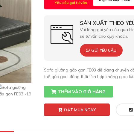
Yêu cầu gọi tư vấn
SẢN XUẤT THEO YÊ
Vui lòng gửi yêu cầu qua Hot
sẽ tư vấn cho quý khách.
GỬI YÊU CẦU
Sofa giường gấp gọn FE03 dễ dàng chuyển đổ
thể gấp gọn, đồng thời tích hợp không gian lưu
THÊM VÀO GIỎ HÀNG
ĐẶT MUA NGAY