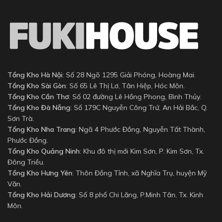
Tổng Kho Hà Nội
: Số 28 Ngõ 1295 Giải Phóng, Hoàng Mai.
Tổng Kho Sài Gòn
: Số 65 Lê Thị Lơ, Tân Hiệp, Hóc Môn.
Tổng Kho Cần Thơ
: Số 02 đường Lê Hồng Phong, Bình Thủy.
Tổng Kho Đà Nẵng
: Số 179C Nguyễn Công Trứ, An Hải Bắc, Q.
Sơn Trà.
Tổng Kho Nha Trang
: Ngã 4 Phước Đồng, Nguyễn Tất Thành,
Phước Đồng.
Tổng Kho Quảng Ninh
: Khu đô thị mới Kim Sơn, P. Kim Sơn, Tx.
Đông Triều.
Tổng Kho Hưng Yên
: Thôn Đồng Tỉnh, xã Nghĩa Trụ, huyện Mỹ
Văn.
Tổng Kho Hải Dương
: Số 8 phố Chi Lăng, P.Minh Tân, Tx. Kinh
Môn.