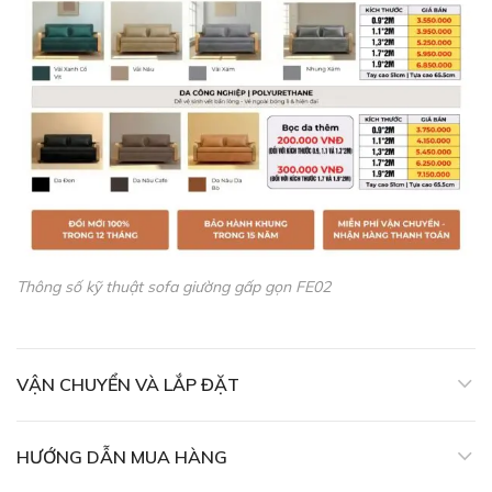
Thông số kỹ thuật sofa giường gấp gọn FE02
VẬN CHUYỂN VÀ LẮP ĐẶT
HƯỚNG DẪN MUA HÀNG