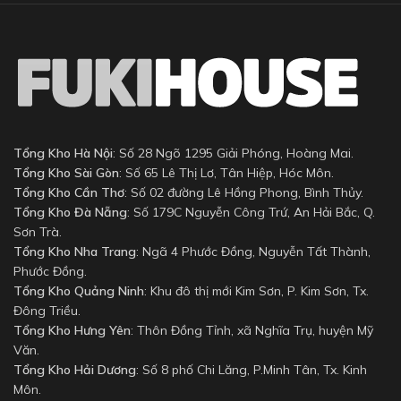
Tổng Kho Hà Nội
: Số 28 Ngõ 1295 Giải Phóng, Hoàng Mai.
Tổng Kho Sài Gòn
: Số 65 Lê Thị Lơ, Tân Hiệp, Hóc Môn.
Tổng Kho Cần Thơ
: Số 02 đường Lê Hồng Phong, Bình Thủy.
Tổng Kho Đà Nẵng
: Số 179C Nguyễn Công Trứ, An Hải Bắc, Q.
Sơn Trà.
Tổng Kho Nha Trang
: Ngã 4 Phước Đồng, Nguyễn Tất Thành,
Phước Đồng.
Tổng Kho Quảng Ninh
: Khu đô thị mới Kim Sơn, P. Kim Sơn, Tx.
Đông Triều.
Tổng Kho Hưng Yên
: Thôn Đồng Tỉnh, xã Nghĩa Trụ, huyện Mỹ
Văn.
Tổng Kho Hải Dương
: Số 8 phố Chi Lăng, P.Minh Tân, Tx. Kinh
Môn.