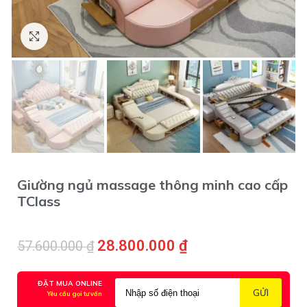
Click to enlarge
Giường ngủ massage thông minh cao cấp
TClass
28.800.000
₫
57.600.000
₫
ĐẶT MUA ONLINE
Yêu cầu gọi tư vấn