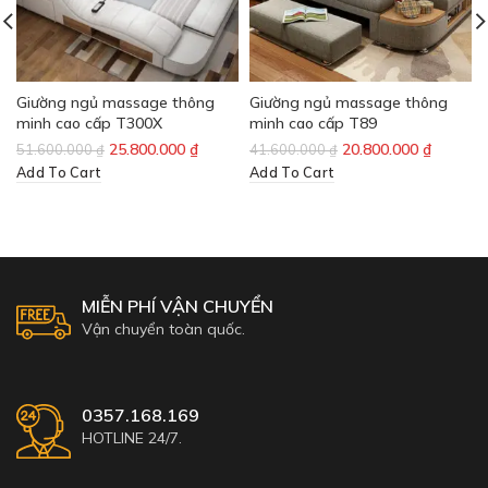
Giường ngủ massage thông
Giường ngủ massage thông
minh cao cấp T300X
minh cao cấp T89
25.800.000
₫
20.800.000
₫
51.600.000
₫
41.600.000
₫
Add To Cart
Add To Cart
MIỄN PHÍ VẬN CHUYỂN
Vận chuyển toàn quốc.
0357.168.169
HOTLINE 24/7.