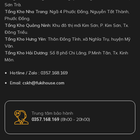
Sơn Trà.
Tổng Kho Nha Trang
: Ngã 4 Phước Đồng, Nguyễn Tất Thành,
Phước Đồng.
Tổng Kho Quảng Ninh
: Khu đô thị mới Kim Sơn, P. Kim Sơn, Tx.
Đông Triều.
Tổng Kho Hưng Yên
: Thôn Đồng Tỉnh, xã Nghĩa Trụ, huyện Mỹ
Văn.
Tổng Kho Hải Dương
: Số 8 phố Chi Lăng, P.Minh Tân, Tx. Kinh
Môn.
Hotline / Zalo : 0357.168.169
Email:
cskh@fukihouse.com
Trung tâm bảo hành
(8h00 - 20h00)
0357.168.169