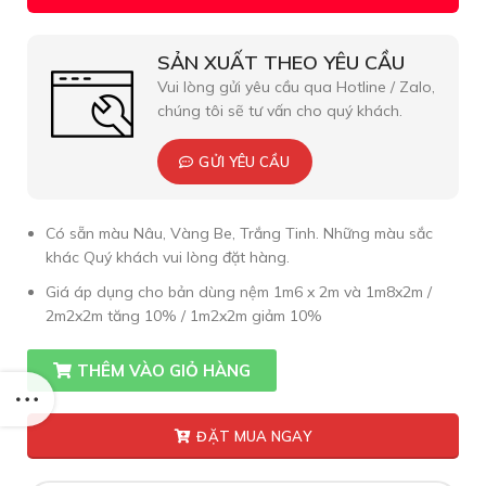
SẢN XUẤT THEO YÊU CẦU
Vui lòng gửi yêu cầu qua Hotline / Zalo,
chúng tôi sẽ tư vấn cho quý khách.
GỬI YÊU CẦU
Có sẵn màu Nâu, Vàng Be, Trắng Tinh. Những màu sắc
khác Quý khách vui lòng đặt hàng.
Giá áp dụng cho bản dùng nệm 1m6 x 2m và 1m8x2m /
2m2x2m tăng 10% / 1m2x2m giảm 10%
THÊM VÀO GIỎ HÀNG
ĐẶT MUA NGAY