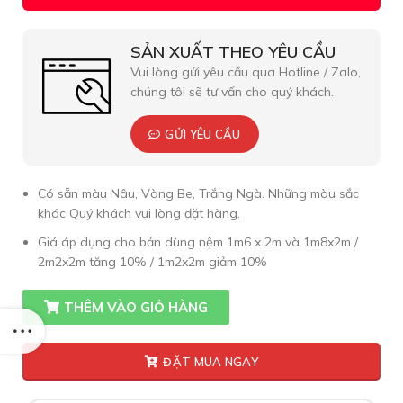
SẢN XUẤT THEO YÊU CẦU
Vui lòng gửi yêu cầu qua Hotline / Zalo,
chúng tôi sẽ tư vấn cho quý khách.
GỬI YÊU CẦU
Có sẵn màu Nâu, Vàng Be, Trắng Ngà. Những màu sắc
khác Quý khách vui lòng đặt hàng.
Giá áp dụng cho bản dùng nệm 1m6 x 2m và 1m8x2m /
2m2x2m tăng 10% / 1m2x2m giảm 10%
THÊM VÀO GIỎ HÀNG
ĐẶT MUA NGAY