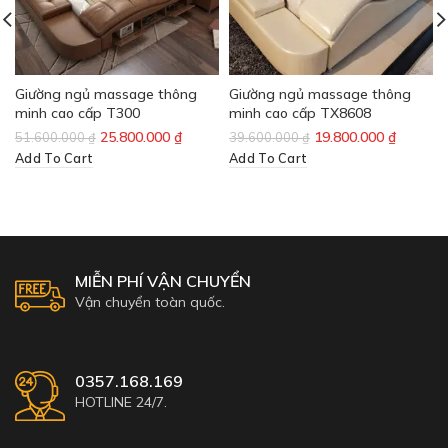
Giường ngủ massage thông
Giường ngủ massage thông
minh cao cấp T300
minh cao cấp TX8608
25.800.000
₫
19.800.000
₫
51.600.000
₫
39.600.000
₫
Add To Cart
Add To Cart
MIỄN PHÍ VẬN CHUYỂN
Vận chuyển toàn quốc.
0357.168.169
HOTLINE 24/7.