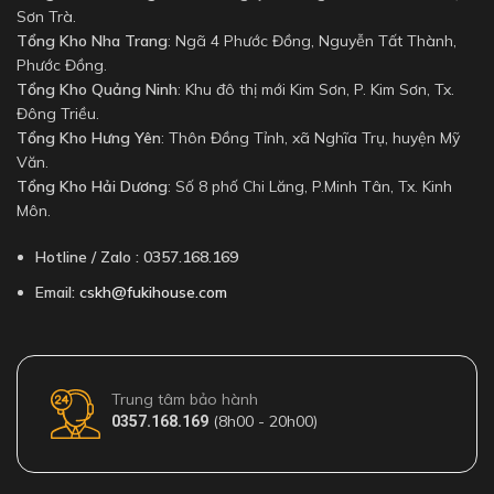
Sơn Trà.
Tổng Kho Nha Trang
: Ngã 4 Phước Đồng, Nguyễn Tất Thành,
Phước Đồng.
Tổng Kho Quảng Ninh
: Khu đô thị mới Kim Sơn, P. Kim Sơn, Tx.
Đông Triều.
Tổng Kho Hưng Yên
: Thôn Đồng Tỉnh, xã Nghĩa Trụ, huyện Mỹ
Văn.
Tổng Kho Hải Dương
: Số 8 phố Chi Lăng, P.Minh Tân, Tx. Kinh
Môn.
Hotline / Zalo : 0357.168.169
Email:
cskh@fukihouse.com
Trung tâm bảo hành
(8h00 - 20h00)
0357.168.169