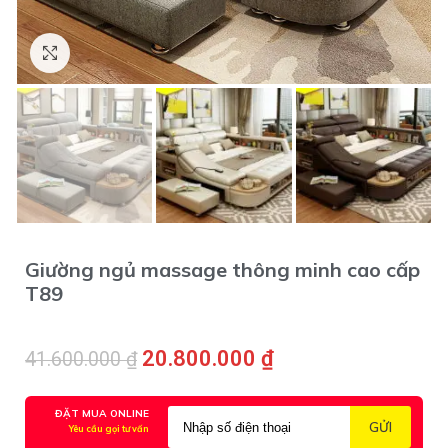
Click to enlarge
Giường ngủ massage thông minh cao cấp
T89
20.800.000
₫
41.600.000
₫
ĐẶT MUA ONLINE
Yêu cầu gọi tư vấn