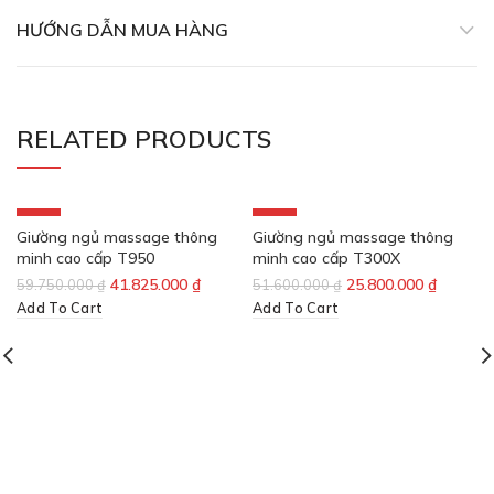
HƯỚNG DẪN MUA HÀNG
RELATED PRODUCTS
-30%
-50%
Giường ngủ massage thông
Giường ngủ massage thông
minh cao cấp T950
minh cao cấp T300X
41.825.000
₫
25.800.000
₫
59.750.000
₫
51.600.000
₫
Add To Cart
Add To Cart