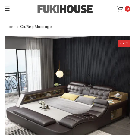
0
Home
Giường Massage
-50%