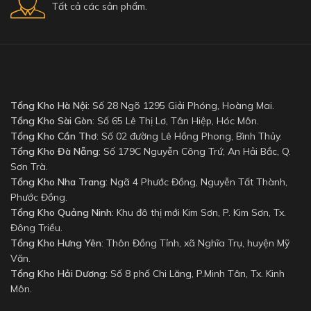
Tất cả các sản phẩm.
Tổng Kho Hà Nội
: Số 28 Ngõ 1295 Giải Phóng, Hoàng Mai.
Tổng Kho Sài Gòn
: Số 65 Lê Thị Lơ, Tân Hiệp, Hóc Môn.
Tổng Kho Cần Thơ
: Số 02 đường Lê Hồng Phong, Bình Thủy.
Tổng Kho Đà Nẵng
: Số 179C Nguyễn Công Trứ, An Hải Bắc, Q.
Sơn Trà.
Tổng Kho Nha Trang
: Ngã 4 Phước Đồng, Nguyễn Tất Thành,
Phước Đồng.
Tổng Kho Quảng Ninh
: Khu đô thị mới Kim Sơn, P. Kim Sơn, Tx.
Đông Triều.
Tổng Kho Hưng Yên
: Thôn Đồng Tỉnh, xã Nghĩa Trụ, huyện Mỹ
Văn.
Tổng Kho Hải Dương
: Số 8 phố Chi Lăng, P.Minh Tân, Tx. Kinh
Môn.