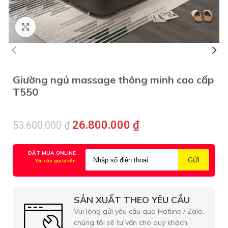
Click to enlarge
Giường ngủ massage thông minh cao cấp
T550
26.800.000
₫
53.600.000
₫
ĐẶT MUA ONLINE
Yêu cầu gọi tư vấn
SẢN XUẤT THEO YÊU CẦU
Vui lòng gửi yêu cầu qua Hotline / Zalo,
chúng tôi sẽ tư vấn cho quý khách.