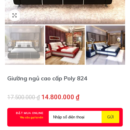
Click to enlarge
Giường ngủ cao cấp Poly 824
14.800.000
₫
17.500.000
₫
ĐẶT MUA ONLINE
Yêu cầu gọi tư vấn