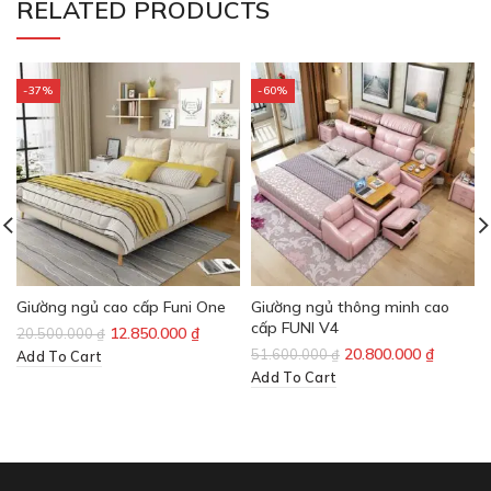
RELATED PRODUCTS
-37%
-60%
Giường ngủ cao cấp Funi One
Giường ngủ thông minh cao
cấp FUNI V4
12.850.000
₫
20.500.000
₫
20.800.000
₫
51.600.000
₫
Add To Cart
Add To Cart