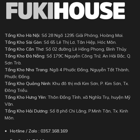
Tổng Kho Hà Nội
: Số 28 Ngõ 1295 Giải Phóng, Hoàng Mai.
Tổng Kho Sài Gòn
: Số 65 Lê Thị Lơ, Tân Hiệp, Hóc Môn.
Tổng Kho Cần Thơ
: Số 02 đường Lê Hồng Phong, Bình Thủy.
Tổng Kho Đà Nẵng
: Số 179C Nguyễn Công Trứ, An Hải Bắc, Q.
Sơn Trà.
Tổng Kho Nha Trang
: Ngã 4 Phước Đồng, Nguyễn Tất Thành,
Phước Đồng.
Tổng Kho Quảng Ninh
: Khu đô thị mới Kim Sơn, P. Kim Sơn, Tx.
Đông Triều.
Tổng Kho Hưng Yên
: Thôn Đồng Tỉnh, xã Nghĩa Trụ, huyện Mỹ
Văn.
Tổng Kho Hải Dương
: Số 8 phố Chi Lăng, P.Minh Tân, Tx. Kinh
Môn.
Hotline / Zalo : 0357.168.169