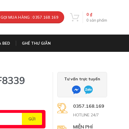
0
₫
GỌI MUA HÀNG : 0357.168.169
0
sản phẩm
A BED
GHẾ THƯ GIÃN
F8339
Tư vấn trực tuyến
0357.168.169
HOTLINE 24/7
MIỄN PHÍ