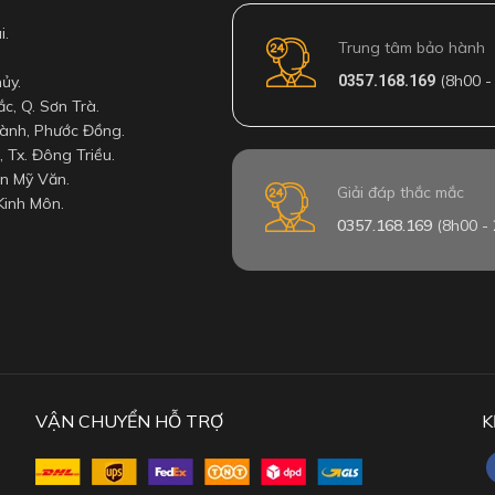
i.
Trung tâm bảo hành
(8h00 -
ủy.
0357.168.169
c, Q. Sơn Trà.
ành, Phước Đồng.
, Tx. Đông Triều.
ện Mỹ Văn.
Giải đáp thắc mắc
 Kinh Môn.
0357.168.169
(8h00 - 
VẬN CHUYỂN HỖ TRỢ
K