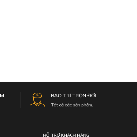
ĂM
BẢO TRÌ TRỌN ĐỜI
Tất cả các sản phẩm.
HỖ TRỢ KHÁCH HÀNG