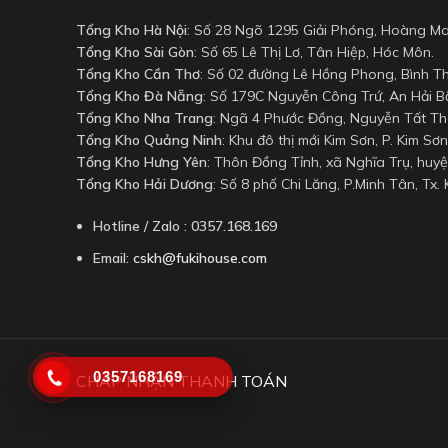
Tổng Kho Hà Nội
: Số 28 Ngõ 1295 Giải Phóng, Hoàng Ma
Tổng Kho Sài Gòn
: Số 65 Lê Thị Lơ, Tân Hiệp, Hóc Môn.
Tổng Kho Cần Thơ
: Số 02 đường Lê Hồng Phong, Bình Th
Tổng Kho Đà Nẵng
: Số 179C Nguyễn Công Trứ, An Hải Bắ
Tổng Kho Nha Trang
: Ngã 4 Phước Đồng, Nguyễn Tất Th
Tổng Kho Quảng Ninh
: Khu đô thị mới Kim Sơn, P. Kim Sơn
Tổng Kho Hưng Yên
: Thôn Đồng Tỉnh, xã Nghĩa Trụ, huy
Tổng Kho Hải Dương
: Số 8 phố Chi Lăng, P.Minh Tân, Tx.
Hotline / Zalo : 0357.168.169
Email:
cskh@fukihouse.com
0357168169
CHẤP NHẬN THANH TOÁN